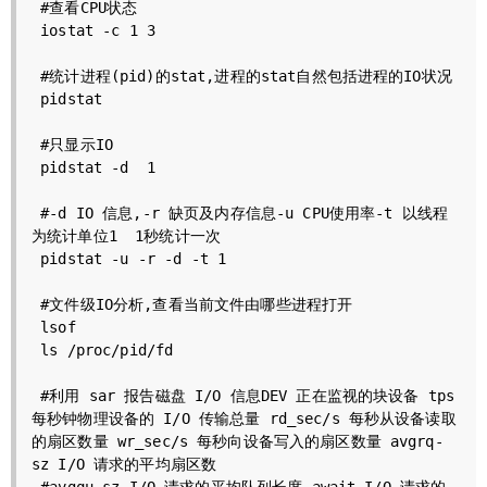
 #查看CPU状态

 iostat -c 1 3

 #统计进程(pid)的stat,进程的stat自然包括进程的IO状况

 pidstat

 #只显示IO

 pidstat -d  1 

 #-d IO 信息,-r 缺页及内存信息-u CPU使用率-t 以线程
为统计单位1  1秒统计一次

 pidstat -u -r -d -t 1

 #文件级IO分析,查看当前文件由哪些进程打开

 lsof   

 ls /proc/pid/fd

 #利用 sar 报告磁盘 I/O 信息DEV 正在监视的块设备 tps 
每秒钟物理设备的 I/O 传输总量 rd_sec/s 每秒从设备读取
的扇区数量 wr_sec/s 每秒向设备写入的扇区数量 avgrq-
sz I/O 请求的平均扇区数
