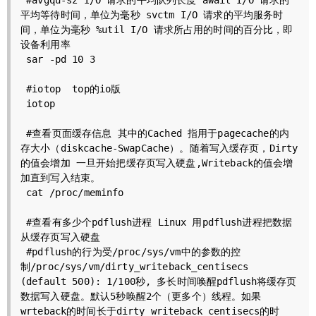
 #avgqu-sz I/O 请求的平均队列长度 await I/O 请求的
平均等待时间，单位为毫秒 svctm I/O 请求的平均服务时
间，单位为毫秒 %util I/O 请求所占用的时间的百分比，即
设备利用率

 sar -pd 10 3 

 #iotop  top的io版

 iotop

 #查看页面缓存信息 其中的Cached 指用于pagecache的内
存大小（diskcache-SwapCache）。随着写入缓存页，Dirty 
的值会增加 一旦开始把缓存页写入硬盘,Writeback的值会增
加直到写入结束。

 cat /proc/meminfo 

 #查看有多少个pdflush进程 Linux 用pdflush进程把数据
从缓存页写入硬盘

 #pdflush的行为受/proc/sys/vm中的参数的控
制/proc/sys/vm/dirty_writeback_centisecs 
(default 500): 1/100秒, 多长时间唤醒pdflush将缓存页
数据写入硬盘。默认5秒唤醒2个（更多个）线程。如果
wrteback的时间长于dirty_writeback_centisecs的时