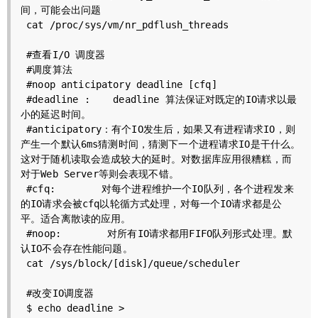
间，可能会出问题

 cat /proc/sys/vm/nr_pdflush_threads

 #查看I/O 调度器

 #调度算法

 #noop anticipatory deadline [cfq] 

 #deadline :    deadline 算法保证对既定的IO请求以最
小的延迟时间。

 #anticipatory：有个IO发生后，如果又有进程请求IO，则
产生一个默认6ms猜测时间，猜测下一个进程请求IO是干什么。
这对于随机读取会造成较大的延时。对数据库应用很糟糕，而
对于Web Server等则会表现不错。

 #cfq:        对每个进程维护一个IO队列，各个进程发来
的IO请求会被cfq以轮循方式处理，对每一个IO请求都是公
平。适合离散读的应用。

 #noop:        对所有IO请求都用FIFO队列形式处理。默
认IO不会存在性能问题。

 cat /sys/block/[disk]/queue/scheduler

 #改变IO调度器

 $ echo deadline > 