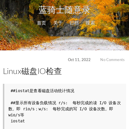
蓝骑士随意录
首页
关于
归档
搜索
Oct 11, 2022
No Comments
Linux磁盘IO检查
 ##iostat是查看磁盘活动统计情况

 ##显示所有设备负载情况 r/s:  每秒完成的读 I/O 设备次
数。即 rio/s；w/s:  每秒完成的写 I/O 设备次数。即 
wio/s等

 iostat 
